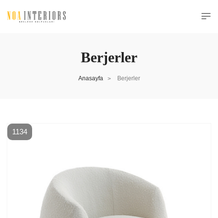
Berjerler
Anasayfa
Berjerler
>
1134