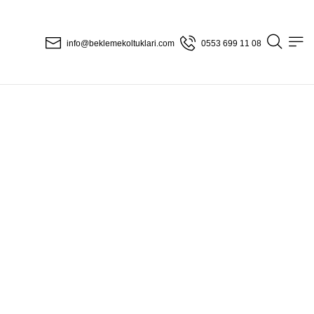
info@beklemekoltuklari.com
0553 699 11 08