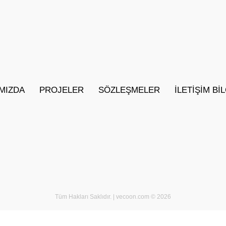
MIZDA
PROJELER
SÖZLEŞMELER
İLETIŞIM BI
Tüm Hakları Saklıdır. |
vecoon.com
© 2026