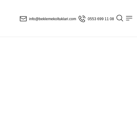
info@beklemekoltuklari.com
0553 699 11 08